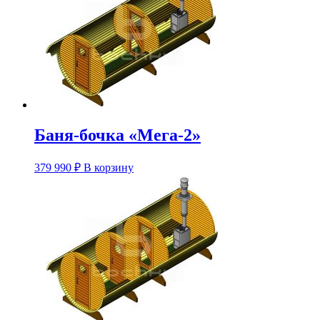
Опции
можно
выбрать
на
странице
товара.
Баня-бочка «Мега-2»
Этот
379 990
₽
В корзину
товар
имеет
несколько
вариаций.
Опции
можно
выбрать
на
странице
товара.