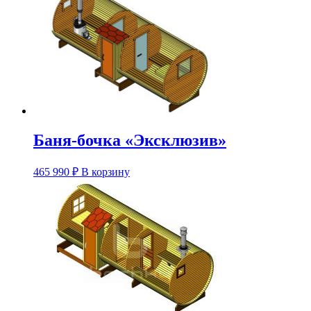
вариаций.
Опции
можно
выбрать
на
странице
товара.
Баня-бочка «Эксклюзив»
Этот
465 990
₽
В корзину
товар
имеет
несколько
вариаций.
Опции
можно
выбрать
на
странице
товара.