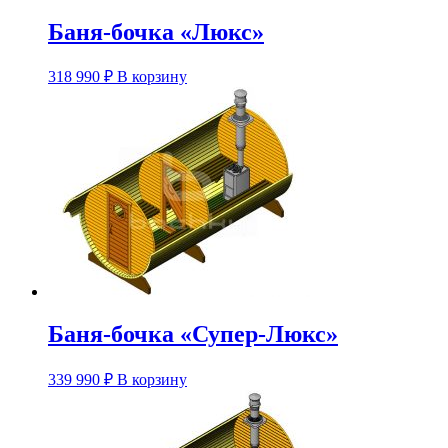
Баня-бочка «Люкс»
Этот
318 990
₽
В корзину
товар
имеет
несколько
вариаций.
Опции
можно
выбрать
на
странице
товара.
Баня-бочка «Супер-Люкс»
Этот
339 990
₽
В корзину
товар
имеет
несколько
вариаций.