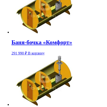
Баня-бочка «Комфорт»
Этот
291 990
₽
В корзину
товар
имеет
несколько
вариаций.
Опции
можно
выбрать
на
странице
товара.