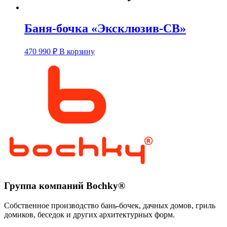
Баня-бочка «Эксклюзив-СВ»
Этот
470 990
₽
В корзину
товар
имеет
несколько
вариаций.
Опции
можно
выбрать
на
странице
товара.
Группа компаний Bochky®
Собственное производство бань-бочек, дачных домов, гриль
домиков, беседок и других архитектурных форм.