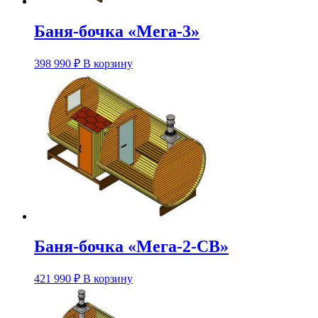
Баня-бочка «Мега-3»
Этот
398 990
₽
В корзину
товар
имеет
несколько
вариаций.
Опции
можно
выбрать
на
странице
товара.
Баня-бочка «Мега-2-СВ»
Этот
421 990
₽
В корзину
товар
имеет
несколько