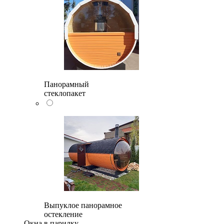
Панорамный
стеклопакет
Выпуклое панорамное
остекление
Окна в парилку