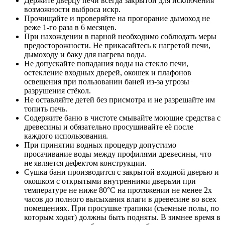
Держите дверцу печи всегда закрытой для исключения
возможности выброса искр.
Прочищайте и проверяйте на прогорание дымоход не
реже 1-го раза в 6 месяцев.
При нахождении в парной необходимо соблюдать меры
предосторожности. Не прикасайтесь к нагретой печи,
дымоходу и баку для нагрева воды.
Не допускайте попадания воды на стекло печи,
остекление входных дверей, окошек и плафонов
освещения при пользовании баней из-за угрозы
разрушения стёкол.
Не оставляйте детей без присмотра и не разрешайте им
топить печь.
Содержите баню в чистоте смывайте моющие средства с
древесины и обязательно просушивайте её после
каждого использования.
При принятии водных процедур допустимо
просачивание воды между профилями древесины, что
не является дефектом конструкции.
Сушка бани производится с закрытой входной дверью и
окошком с открытыми внутренними дверьми при
температуре не ниже 80°С на протяжении не менее 2х
часов до полного высыхания влаги в древесине во всех
помещениях. При просушке трапики (съемные полы, по
которым ходят) должны быть подняты. В зимнее время в