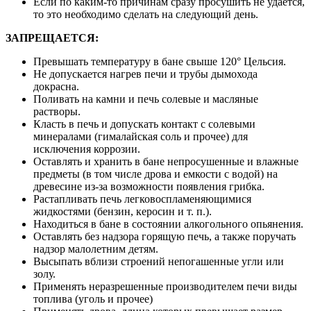
Если по каким-то причинам сразу просушить не удается,
то это необходимо сделать на следующий день.
ЗАПРЕЩАЕТСЯ:
Превышать температуру в бане свыше 120° Цельсия.
Не допускается нагрев печи и трубы дымохода
докрасна.
Поливать на камни и печь солевые и масляные
растворы.
Класть в печь и допускать контакт с солевыми
минералами (гималайская соль и прочее) для
исключения коррозии.
Оставлять и хранить в бане непросушенные и влажные
предметы (в том числе дрова и емкости с водой) на
древесине из-за возможности появления грибка.
Растапливать печь легковоспламеняющимися
жидкостями (бензин, керосин и т. п.).
Находиться в бане в состоянии алкогольного опьянения.
Оставлять без надзора горящую печь, а также поручать
надзор малолетним детям.
Высыпать вблизи строений непогашенные угли или
золу.
Применять неразрешенные производителем печи виды
топлива (уголь и прочее)