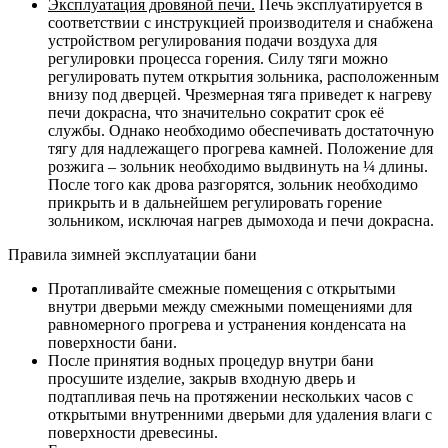
Эксплуатация дровяной печи.
Печь эксплуатируется в
соответствии с инструкцией производителя и снабжена
устройством регулирования подачи воздуха для
регулировки процесса горения. Силу тяги можно
регулировать путем открытия зольника, расположенным
внизу под дверцей. Чрезмерная тяга приведет к нагреву
печи докрасна, что значительно сократит срок её
службы. Однако необходимо обеспечивать достаточную
тягу для надлежащего прогрева камней. Положение для
розжига – зольник необходимо выдвинуть на ¼ длины.
После того как дрова разгорятся, зольник необходимо
прикрыть и в дальнейшем регулировать горение
зольником, исключая нагрев дымохода и печи докрасна.
Правила зимней эксплуатации бани
Протапливайте смежные помещения с открытыми
внутри дверьми между смежными помещениями для
равномерного прогрева и устранения конденсата на
поверхности бани.
После принятия водных процедур внутри бани
просушите изделие, закрыв входную дверь и
подтапливая печь на протяжении нескольких часов с
открытыми внутренними дверьми для удаления влаги с
поверхности древесины.