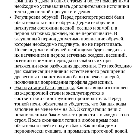
комнатах отдыха в банях с тремя и более помещениями
необходимо устанавливать дополнительные источники
тепла для полной просушки изделия.
Регулировка обручей.
Перед транспортировкой бани
обязательно затяните обручи. Держите обручи в
натянутом состоянии весной, осенью и зимой и в
период затяжных дождей, но не перетягивайте. В
засушливый период допустимо провисание обручей,
которые необходимо подтянуть, но не перетягивать.
После подтяжки обручей необходимо будет следить за
их натяжением в период затяжных осадков, весенний,
осенний и зимний периоды и ослабить их при
натяжении из-за разбухания древесины. Это необходимо
для компенсации влияния естественного расширения
древесины на конструкцию бани (перекоса дверей,
исключения повреждения профиля древесины).
Эксплуатация бака для воды.
Бак для воды изготовлен
из жаропрочной стали и эксплуатируется в
соответствии с инструкцией производителя. Перед
топкой печи, обязательно убедитесь, что бак для воды
заполнен не менее чем на 2/3. Эксплуатация печи с
незаполненным баком может привести к выходу его из
строя. После окончания топки в любое время года
обязательно слейте воду из бака. Бак необходимо
периодически очищать и промывать проточной водой.