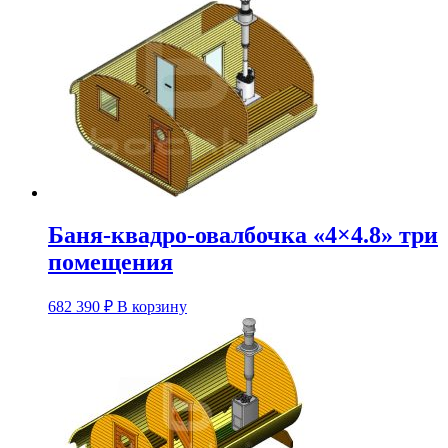
имеет
несколько
вариаций.
Опции
можно
выбрать
на
странице
товара.
Баня-квадро-овалбочка «4×4.8» три
помещения
Этот
682 390
₽
В корзину
товар
имеет
несколько
вариаций.
Опции
можно
выбрать
на