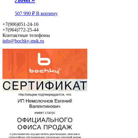
Этот
507 990
₽
В корзину
товар
имеет
+7(906)051-24-16
несколько
+7(964)772-25-44
вариаций.
Контактные телефоны
Опции
info@bochky-msk.ru
можно
выбрать
на
странице
товара.