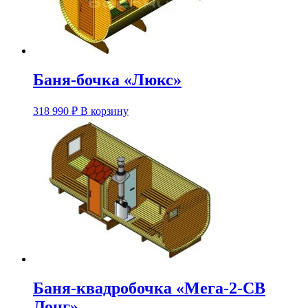
странице
товара.
Баня-бочка «Люкс»
Этот
318 990
₽
В корзину
товар
имеет
несколько
вариаций.
Опции
можно
выбрать
на
странице
товара.
Баня-квадробочка «Мега-2-СВ
Лонг»