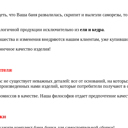
деть, что Ваша баня развалилась, скрипит и вылезли саморезы, то
налогичной продукции исключительно из
ели и кедра
.
вшества и изменения внедряются нашим клиентам, уже купивши
нечное качество изделия!
ителя
ас не существует неважных деталей: все от оснований, на котор
произведенных нами изделий, которые потребители получают в с
миссов в качестве. Наша философия отдает предпочтение качеств
чки
кажите комплект бани-бочки для самостоятельной сборки!