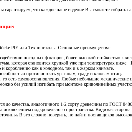
ы гарантируем, что каждое наше изделие Вы сможете собрать са
ющие:
öcke PIE или Технониколь. Основные преимущества:
оздействию погодных факторов, более высокой стойкостью к хо
тума, которая становится хрупкой уже при температурах ниже +
и короблению как в холодном, так и в жарком климате.
пособностью противостоять ураганам, граду и клювам птиц.
я, то есть самовосстановления. Любые небольшие механические
 можно без усилий изгибать при монтаже криволинейных участк
ся до качества, аналогичного 1-2 сорту древесины по ГОСТ 8486
за исключением подкровельного пространства. Видимая сторона
воточины
.
В это сложно поверить, но найти поставщиков высокок