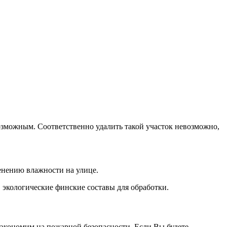
возможным. Соответственно удалить такой участок невозможно,
енению влажности на улице.
 экологические финские составы для обработки.
экономим на пожарной безопасности. Если Вы будете