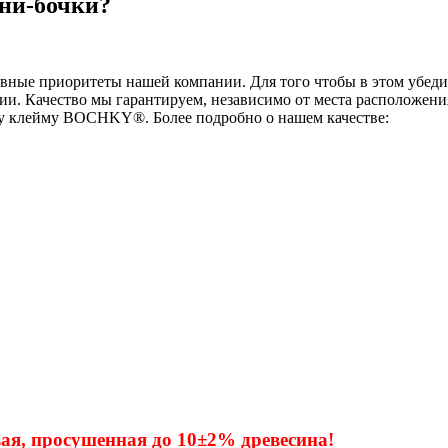
ни-бочки?
новные приоритеты нашей компании. Для того чтобы в этом убеди
ании. Качество мы гарантируем, независимо от места расположе
у клейму BOCHKY®. Более подробно о нашем качестве:
вая, просушенная до 10±2% древесина!