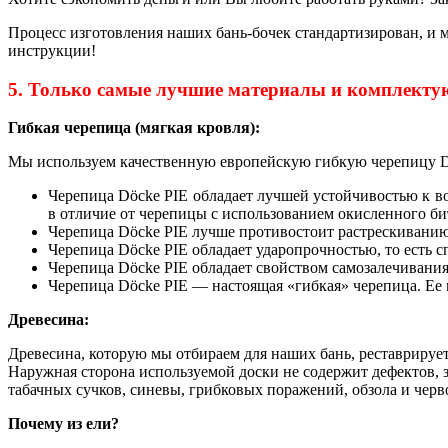
Процесс изготовления наших бань-бочек стандартизирован, и м
инструкции!
5. Только самые лучшие материалы и комплекту
Гибкая черепица (мягкая кровля):
Мы используем качественную европейскую гибкую черепицу D
Черепица Dӧcke PIE обладает лучшей устойчивостью к в
в отличие от черепицы с использованием окисленного би
Черепица Dӧcke PIE лучше противостоит растрескиванию 
Черепица Dӧcke PIE обладает ударопрочностью, то есть с
Черепица Dӧcke PIE обладает свойством самозалечивани
Черепица Dӧcke PIE — настоящая «гибкая» черепица. Ее
Древесина:
Древесина, которую мы отбираем для наших бань, реставрирует
Наружная сторона используемой доски не содержит дефектов, 
табачных сучков, синевы, грибковых поражений, обзола и чер
Почему из ели?