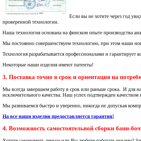
Если вы не хотите через год уви
проверенной технологии.
Наша технология основана на финском опыте производства а
Мы постоянно совершенствуем технологию, при этом наши но
Технология разрабатывается профессионалами и гарантирует ко
Некоторые наши изделия имеют патенты!
3. Поставка точно в срок и ориентация на потреб
Мы всегда завершаем работу в срок или раньше срока. И для н
исключительного качества. Наш успех подтвержден качеством 
Мы развиваемся быстро и уверенно, никогда не допуская компро
На все наши изделия предоставляется гарантия!
4. Возможность самостоятельной сборки бани-бо
Хотите сэкономить деньги или Вы любите работать руками? За