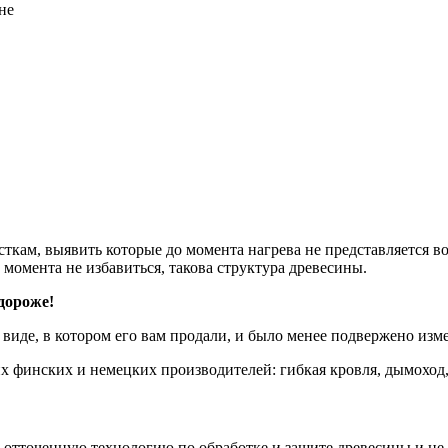
не
сткам, выявить которые до момента нагрева не представляется 
 момента не избавиться, такова структура древесины.
дороже!
 виде, в котором его вам продали, и было менее подвержено изм
 финских и немецких производителей: гибкая кровля, дымоход,
тточенную технологию по обработке и защите древесины и не 