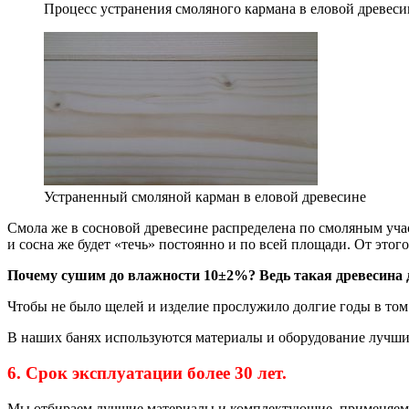
Процесс устранения смоляного кармана в еловой древеси
Устраненный смоляной карман в еловой древесине
Смола же в сосновой древесине распределена по смоляным уча
и сосна же будет «течь» постоянно и по всей площади. От этого
Почему сушим до влажности 10±2%? Ведь такая древесина 
Чтобы не было щелей и изделие прослужило долгие годы в том
В наших банях используются материалы и оборудование лучших
6. Срок эксплуатации более 30 лет.
Мы отбираем лучшие материалы и комплектующие, применяем о