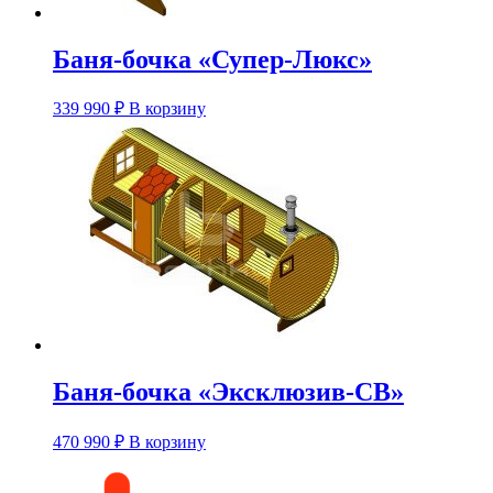
Баня-бочка «Супер-Люкс»
Этот
339 990
₽
В корзину
товар
имеет
несколько
вариаций.
Опции
можно
выбрать
на
странице
товара.
Баня-бочка «Эксклюзив-СВ»
Этот
470 990
₽
В корзину
товар
имеет