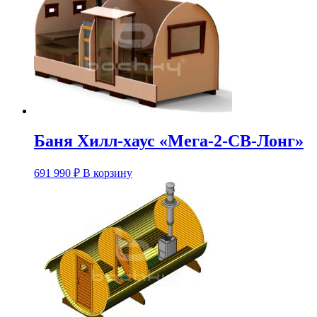
Баня Хилл-хаус «Мега-2-СВ-Лонг»
Этот
691 990
₽
В корзину
товар
имеет
несколько
вариаций.
Опции
можно
выбрать
на
странице
товара.