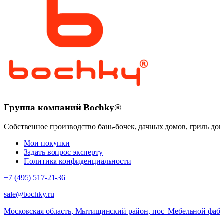
несколько
вариаций.
Опции
можно
выбрать
на
странице
товара.
Группа компаний Bochky®
Собственное производство бань-бочек, дачных домов, гриль до
Мои покупки
Задать вопрос эксперту
Политика конфиденциальности
+7 (495) 517-21-36
sale@bochky.ru
Московская область, Мытищинский район, пос. Мебельной фабри