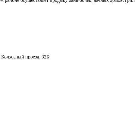
районе осуществляет продажу бань-бочек, дачных домов, грил
, Колхозный проезд, 32Б