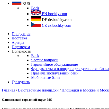
RUS
Back
EN
bochky.com
DE
de.bochky.com
CZ
cz.bochky.com
Продукция
Доставка
Аренда
Партнерам
Полезности
Back
Частые вопросы
Гарантийное обслуживание
Фундаменты и площадки для установки бань-
Правила эксплуатации бани
Мобильные бани
Где купить
Главная
/
Выставочные площадки
/
Площадки в Москве и Моск
Одинцовский городской округ, МО