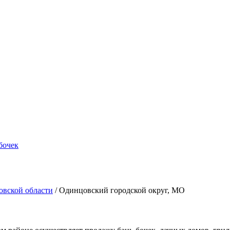
бочек
овской области
/ Одинцовский городской округ, МО