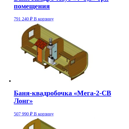
помещения
Этот
791 240
₽
В корзину
товар
имеет
несколько
вариаций.
Опции
можно
выбрать
на
странице
товара.
Баня-квадробочка «Мега-2-СВ
Лонг»
Этот
507 990
₽
В корзину
товар
имеет
несколько