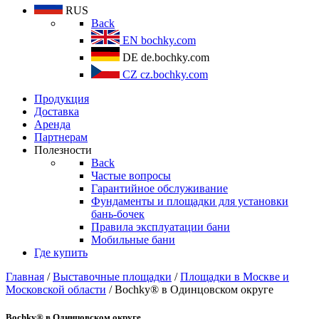
RUS
Back
EN
bochky.com
DE
de.bochky.com
CZ
cz.bochky.com
Продукция
Доставка
Аренда
Партнерам
Полезности
Back
Частые вопросы
Гарантийное обслуживание
Фундаменты и площадки для установки
бань-бочек
Правила эксплуатации бани
Мобильные бани
Где купить
Главная
/
Выставочные площадки
/
Площадки в Москве и
Московской области
/ Bochky® в Одинцовском округе
Bochky® в Одинцовском округе