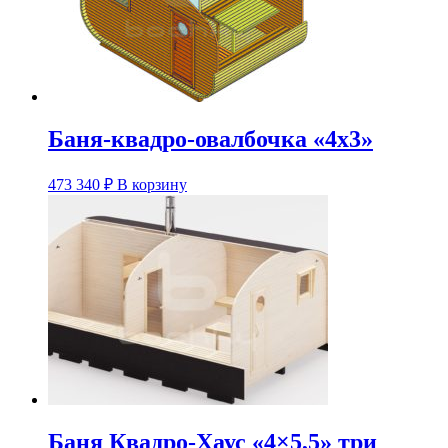
Баня-квадро-овалбочка «4х3»
Этот
473 340
₽
В корзину
товар
имеет
несколько
вариаций.
Опции
можно
выбрать
на
странице
товара.
Баня Квадро-Хаус «4×5,5» три