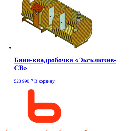
вариаций.
Опции
можно
выбрать
на
странице
товара.
Баня-квадробочка «Эксклюзив-
СВ»
Этот
523 990
₽
В корзину
товар
имеет
несколько
вариаций.
Опции
можно
выбрать
на
странице