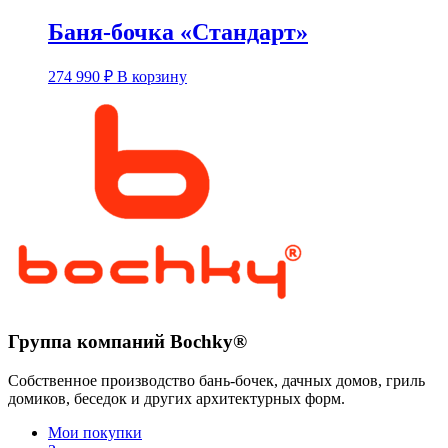
Баня-бочка «Стандарт»
Этот
274 990
₽
В корзину
товар
имеет
несколько
вариаций.
Опции
можно
выбрать
на
странице
товара.
Группа компаний Bochky®
Собственное производство бань-бочек, дачных домов, гриль
домиков, беседок и других архитектурных форм.
Мои покупки