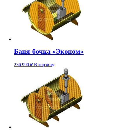
Баня-бочка «Эконом»
Этот
236 990
₽
В корзину
товар
имеет
несколько
вариаций.
Опции
можно
выбрать
на
странице
товара.