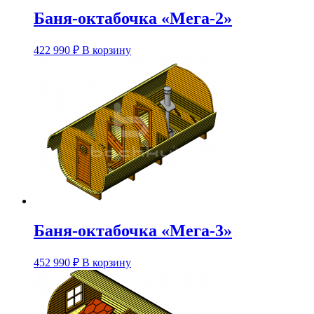
Баня-октабочка «Мега-2»
Этот
422 990
₽
В корзину
товар
имеет
несколько
вариаций.
Опции
можно
выбрать
на
странице
товара.
Баня-октабочка «Мега-3»
Этот
452 990
₽
В корзину
товар
имеет
несколько
вариаций.