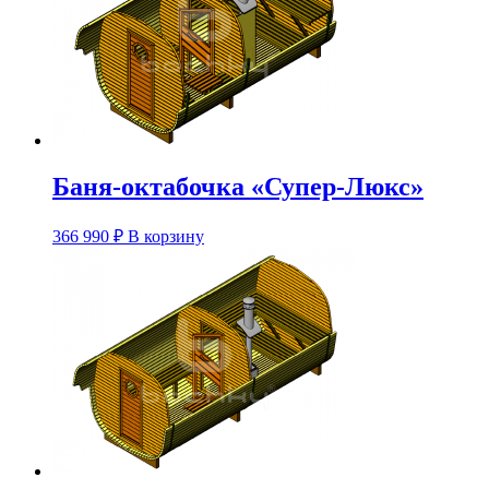
можно
выбрать
на
странице
товара.
Баня-октабочка «Супер-Люкс»
Этот
366 990
₽
В корзину
товар
имеет
несколько
вариаций.
Опции
можно
выбрать
на
странице
товара.