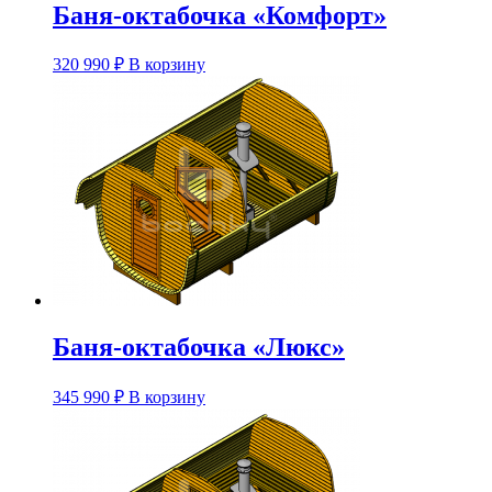
Баня-октабочка «Комфорт»
Этот
320 990
₽
В корзину
товар
имеет
несколько
вариаций.
Опции
можно
выбрать
на
странице
товара.
Баня-октабочка «Люкс»
Этот
345 990
₽
В корзину
товар
имеет
несколько
вариаций.
Опции