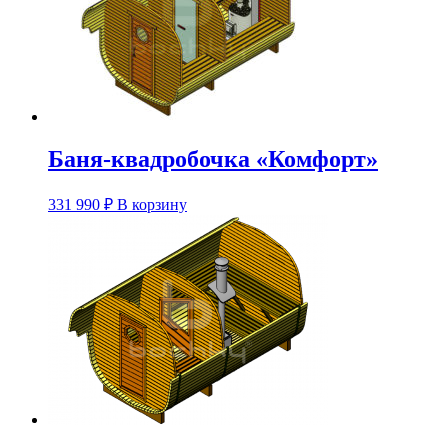
Баня-квадробочка «Комфорт»
Этот
331 990
₽
В корзину
товар
имеет
несколько
вариаций.
Опции
можно
выбрать
на
странице
товара.