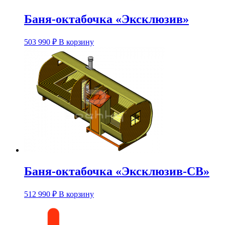
Баня-октабочка «Эксклюзив»
Этот
503 990
₽
В корзину
товар
имеет
несколько
вариаций.
Опции
можно
выбрать
на
странице
товара.
Баня-октабочка «Эксклюзив-СВ»
Этот
512 990
₽
В корзину
товар
имеет
несколько