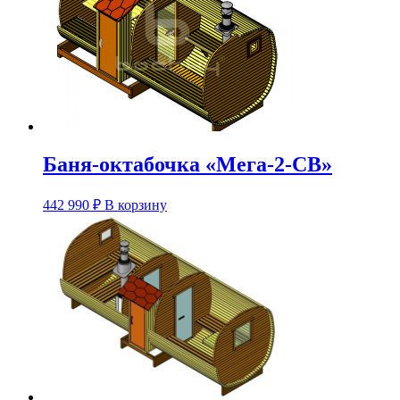
Опции
можно
выбрать
на
странице
товара.
Баня-октабочка «Мега-2-СВ»
Этот
442 990
₽
В корзину
товар
имеет
несколько
вариаций.
Опции
можно
выбрать
на
странице
товара.