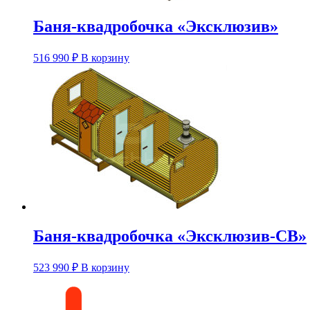
Баня-квадробочка «Эксклюзив»
Этот
516 990
₽
В корзину
товар
имеет
несколько
вариаций.
Опции
можно
выбрать
на
странице
товара.
Баня-квадробочка «Эксклюзив-СВ»
Этот
523 990
₽
В корзину
товар
имеет
несколько