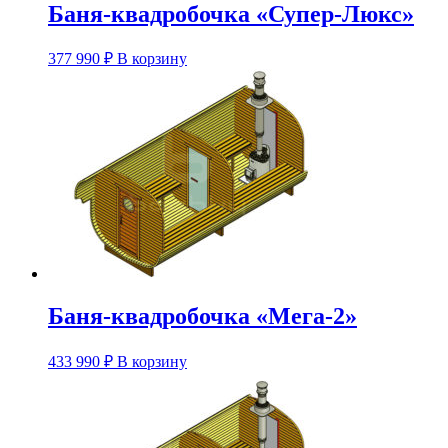
Баня-квадробочка «Супер-Люкс»
Этот
377 990
₽
В корзину
товар
имеет
несколько
вариаций.
Опции
можно
выбрать
на
странице
товара.
Баня-квадробочка «Мега-2»
Этот
433 990
₽
В корзину
товар
имеет
несколько
вариаций.
Опции