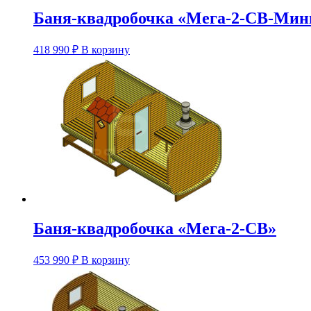
Баня-квадробочка «Мега-2-СВ-Мин
Этот
418 990
₽
В корзину
товар
имеет
несколько
вариаций.
Опции
можно
выбрать
на
странице
товара.
Баня-квадробочка «Мега-2-СВ»
Этот
453 990
₽
В корзину
товар
имеет
несколько
вариаций.