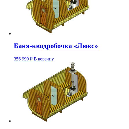
Баня-квадробочка «Люкс»
Этот
356 990
₽
В корзину
товар
имеет
несколько
вариаций.
Опции
можно
выбрать
на
странице
товара.