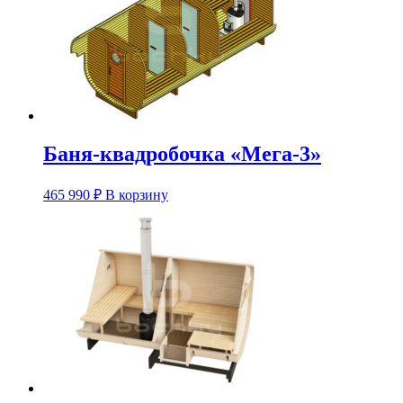
можно
выбрать
на
странице
товара.
Баня-квадробочка «Мега-3»
Этот
465 990
₽
В корзину
товар
имеет
несколько
вариаций.
Опции
можно
выбрать
на
странице
товара.