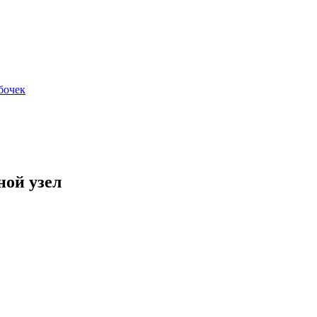
бочек
ной узел