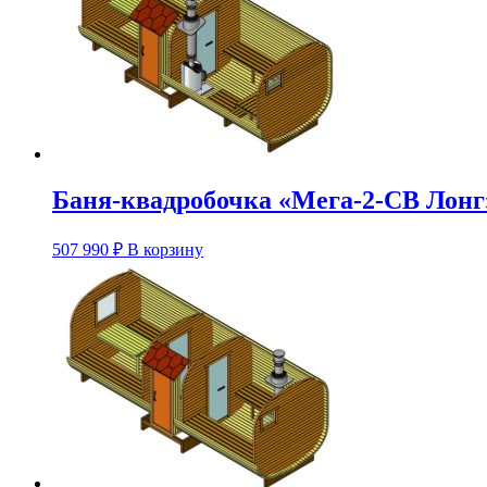
Опции
можно
выбрать
на
странице
товара.
Баня-квадробочка «Мега-2-СВ Лонг
Этот
507 990
₽
В корзину
товар
имеет
несколько
вариаций.
Опции
можно
выбрать
на
странице
товара.