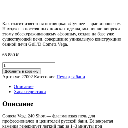
Как гласит известная поговорка: «Лучшее – враг хорошего».
Находясь в постоянных поисках идеала, мы пошли вопреки
этому обескураживающему афоризму, создав на базе уже
существующей печи, совершенно уникальную конструкцию
банной печи Grill’D Cometa Vega.
65 880
₽
Количество
товара
Добавить в корзину
Дровяная
Артикул:
27002
Категория:
Печи для бани
банная
печь
Описание
Grill'D
Характеристики
Cometa
Vega
Описание
240
Short
Cometa Vega 240 Short — флагманская печь для
профессионалов и ценителей русской бани. Её закрытая
каменка генерирует легкий пар за 1–3 минуты при