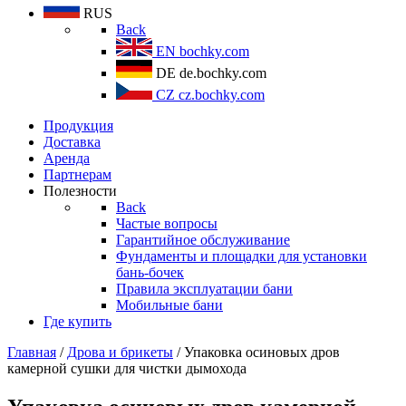
RUS
Back
EN
bochky.com
DE
de.bochky.com
CZ
cz.bochky.com
Продукция
Доставка
Аренда
Партнерам
Полезности
Back
Частые вопросы
Гарантийное обслуживание
Фундаменты и площадки для установки
бань-бочек
Правила эксплуатации бани
Мобильные бани
Где купить
Главная
/
Дрова и брикеты
/ Упаковка осиновых дров
камерной сушки для чистки дымохода