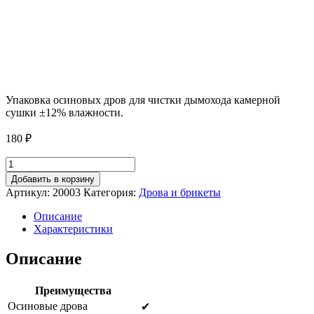
Упаковка осиновых дров для чистки дымохода камерной
сушки ±12% влажности.
180
₽
Количество
товара
Добавить в корзину
Упаковка
Артикул:
20003
Категория:
Дрова и брикеты
осиновых
дров
Описание
камерной
Характеристики
сушки
для
Описание
чистки
дымохода
Преимущества
Осиновые дрова
✔