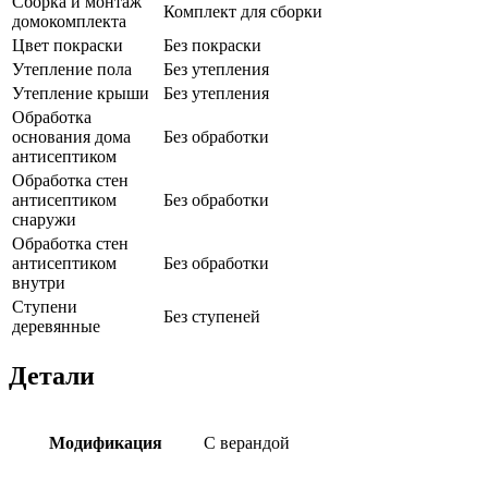
Сборка и монтаж
Комплект для сборки
домокомплекта
Цвет покраски
Без покраски
Утепление пола
Без утепления
Утепление крыши
Без утепления
Обработка
основания дома
Без обработки
антисептиком
Обработка стен
антисептиком
Без обработки
снаружи
Обработка стен
антисептиком
Без обработки
внутри
Ступени
Без ступеней
деревянные
Детали
Модификация
С верандой