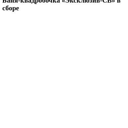
Баня-квадробочка «Эксклюзив-СВ» в
сборе