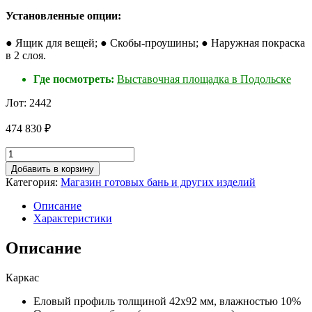
Установленные опции:
● Ящик для вещей; ● Скобы-проушины; ● Наружная покраска
в 2 слоя.
Где посмотреть:
Выставочная площадка в Подольске
Лот: 2442
474 830
₽
Количество
товара
Добавить в корзину
Баня-
Категория:
Магазин готовых бань и других изделий
квадробочка
"Эксклюзив-
Описание
СВ"
Характеристики
в
сборе
Описание
Каркас
Еловый профиль толщиной 42х92 мм, влажностью 10%