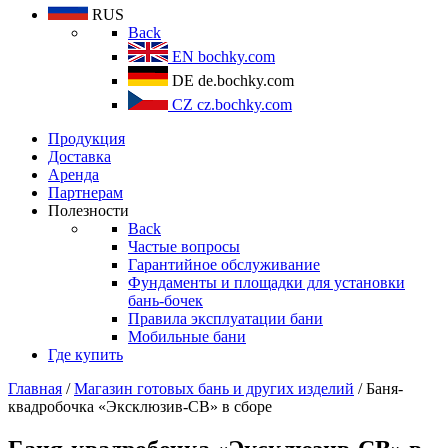
RUS
Back
EN
bochky.com
DE
de.bochky.com
CZ
cz.bochky.com
Продукция
Доставка
Аренда
Партнерам
Полезности
Back
Частые вопросы
Гарантийное обслуживание
Фундаменты и площадки для установки
бань-бочек
Правила эксплуатации бани
Мобильные бани
Где купить
Главная
/
Магазин готовых бань и других изделий
/ Баня-
квадробочка «Эксклюзив-СВ» в сборе