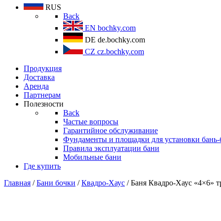
RUS
Back
EN
bochky.com
DE
de.bochky.com
CZ
cz.bochky.com
Продукция
Доставка
Аренда
Партнерам
Полезности
Back
Частые вопросы
Гарантийное обслуживание
Фундаменты и площадки для установки бань-
Правила эксплуатации бани
Мобильные бани
Где купить
Главная
/
Бани бочки
/
Квадро-Хаус
/ Баня Квадро-Хаус «4×6» 