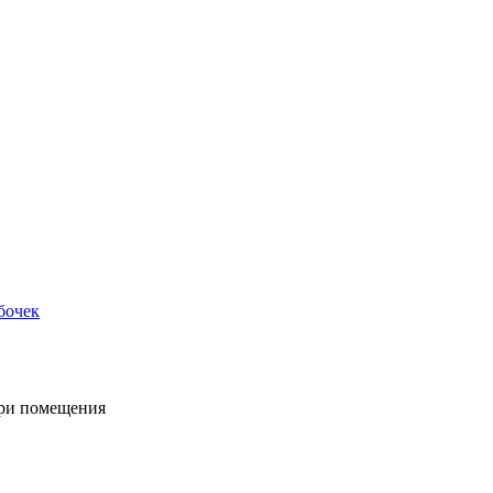
бочек
три помещения